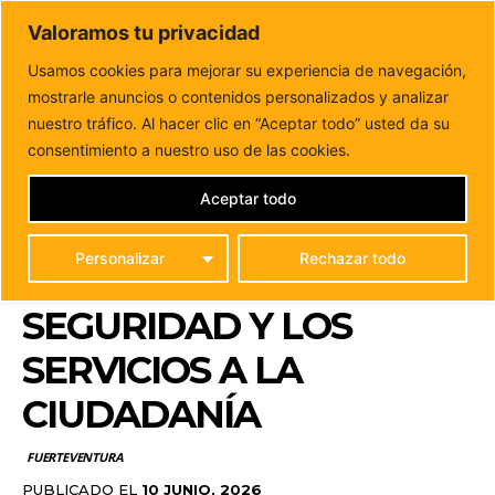
DUNAS FM
Valoramos tu privacidad
Tu informacion de forma cercana
Usamos cookies para mejorar su experiencia de navegación,
mostrarle anuncios o contenidos personalizados y analizar
Inicio
FUERTEVENTURA
Refuerzan la coordinación en
Antigua para mejorar la seguridad y los servicios...
nuestro tráfico. Al hacer clic en “Aceptar todo” usted da su
REFUERZAN LA
consentimiento a nuestro uso de las cookies.
COORDINACIÓN EN
Aceptar todo
ANTIGUA PARA
Personalizar
Rechazar todo
MEJORAR LA
SEGURIDAD Y LOS
SERVICIOS A LA
CIUDADANÍA
FUERTEVENTURA
PUBLICADO EL
10 JUNIO, 2026