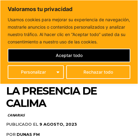
DUNAS FM
Valoramos tu privacidad
Tu informacion de forma cercana
Usamos cookies para mejorar su experiencia de navegación,
mostrarle anuncios o contenidos personalizados y analizar
Inicio
CANARIAS
Sanidad recomienda a las personas más
sensibles tomar precauciones ante la presencia...
nuestro tráfico. Al hacer clic en “Aceptar todo” usted da su
SANIDAD RECOMIENDA
consentimiento a nuestro uso de las cookies.
A LAS PERSONAS MÁS
Aceptar todo
SENSIBLES TOMAR
Personalizar
Rechazar todo
PRECAUCIONES ANTE
LA PRESENCIA DE
CALIMA
CANARIAS
PUBLICADO EL
9 AGOSTO, 2023
POR
DUNAS FM