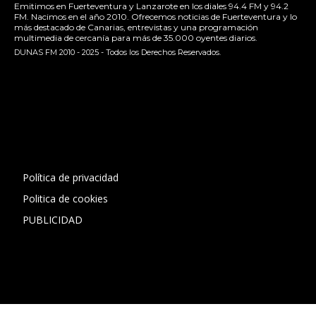
Emitimos en Fuerteventura y Lanzarote en los diales 94.4 FM y 94.2
FM. Nacimos en el año 2010. Ofrecemos noticias de Fuerteventura y lo
más destacado de Canarias, entrevistas y una programación
multimedia de cercanía para más de 35.000 oyentes diarios.
DUNAS FM 2010 - 2025 - Todos los Derechos Reservados.
[contact-form-7 id="13ac01f" title="Formulario de contacto
1"]
Política de privacidad
Politica de cookies
PUBLICIDAD