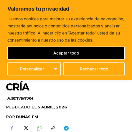
DUNAS FM
Valoramos tu privacidad
Tu informacion de forma cercana
Usamos cookies para mejorar su experiencia de navegación,
mostrarle anuncios o contenidos personalizados y analizar
Inicio
FUERTEVENTURA
Semana Santa en la naturaleza:
el Cabildo pide respeto en plena época...
nuestro tráfico. Al hacer clic en “Aceptar todo” usted da su
SEMANA SANTA EN LA
consentimiento a nuestro uso de las cookies.
NATURALEZA: EL
Aceptar todo
CABILDO PIDE RESPETO
Personalizar
Rechazar todo
EN PLENA ÉPOCA DE
CRÍA
FUERTEVENTURA
PUBLICADO EL
5 ABRIL, 2026
POR
DUNAS FM