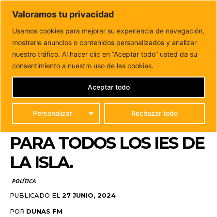
DUNAS FM
Valoramos tu privacidad
Tu informacion de forma cercana
Usamos cookies para mejorar su experiencia de navegación,
mostrarle anuncios o contenidos personalizados y analizar
Inicio
POLÍTICA
Siete nuevos ciclos para Fuerteventura y
Formación Profesional Básica para todos los...
nuestro tráfico. Al hacer clic en “Aceptar todo” usted da su
SIETE NUEVOS CICLOS
consentimiento a nuestro uso de las cookies.
PARA FUERTEVENTURA
Aceptar todo
Y FORMACIÓN
Personalizar
Rechazar todo
PROFESIONAL BÁSICA
PARA TODOS LOS IES DE
LA ISLA.
POLÍTICA
PUBLICADO EL
27 JUNIO, 2024
POR
DUNAS FM