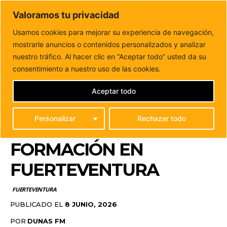
DUNAS FM
Valoramos tu privacidad
Tu informacion de forma cercana
Usamos cookies para mejorar su experiencia de navegación,
mostrarle anuncios o contenidos personalizados y analizar
Inicio
FUERTEVENTURA
Siete nuevos residentes
sanitarios comienzan su formación en Fuerteventura
nuestro tráfico. Al hacer clic en “Aceptar todo” usted da su
SIETE NUEVOS
consentimiento a nuestro uso de las cookies.
RESIDENTES
Aceptar todo
SANITARIOS
Personalizar
Rechazar todo
COMIENZAN SU
FORMACIÓN EN
FUERTEVENTURA
FUERTEVENTURA
PUBLICADO EL
8 JUNIO, 2026
POR
DUNAS FM