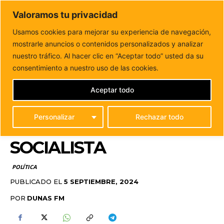
DUNAS FM
Valoramos tu privacidad
Tu informacion de forma cercana
Usamos cookies para mejorar su experiencia de navegación,
mostrarle anuncios o contenidos personalizados y analizar
Inicio
POLÍTICA
Torres abre el nuevo curso político
arropado por el municipalismo socialista
nuestro tráfico. Al hacer clic en “Aceptar todo” usted da su
TORRES ABRE EL
consentimiento a nuestro uso de las cookies.
NUEVO CURSO POLÍTICO
Aceptar todo
ARROPADO POR EL
Personalizar
Rechazar todo
MUNICIPALISMO
SOCIALISTA
POLÍTICA
PUBLICADO EL
5 SEPTIEMBRE, 2024
POR
DUNAS FM