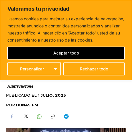
DUNAS FM
Valoramos tu privacidad
Tu informacion de forma cercana
Usamos cookies para mejorar su experiencia de navegación,
mostrarle anuncios o contenidos personalizados y analizar
Inicio
FUERTEVENTURA
Treinta y ocho estudiantes de la
UNED se gradúan en el curso...
nuestro tráfico. Al hacer clic en “Aceptar todo” usted da su
TREINTA Y OCHO
consentimiento a nuestro uso de las cookies.
ESTUDIANTES DE LA
Aceptar todo
UNED SE GRADÚAN EN
Personalizar
Rechazar todo
EL CURSO 2022-2023
FUERTEVENTURA
PUBLICADO EL
1 JULIO, 2023
POR
DUNAS FM