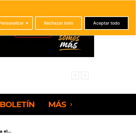
C
22.5
La Oliva
Personalizar
Rechazar todo
Aceptar todo
Fuerteventura
BOLETÍN
MÁS
 el...