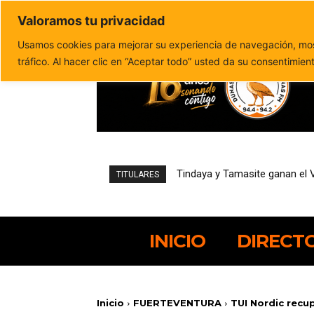
Valoramos tu privacidad
Política de privacidad
Politica de cookies
Usamos cookies para mejorar su experiencia de navegación, most
tráfico. Al hacer clic en “Aceptar todo” usted da su consentimien
Tindaya y Tamasite ganan el V
Kylie Belloeuvre y Frances
TITULARES
INICIO
DIRECT
Inicio
FUERTEVENTURA
TUI Nordic recup