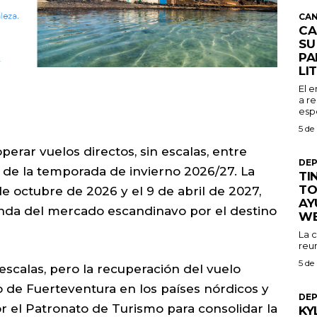
CAN
CA
SU
PA
LI
El 
a re
espe
5 de
perar vuelos directos, sin escalas, entre
DE
 de la temporada de invierno 2026/27. La
TI
TO
de octubre de 2026 y el 9 de abril de 2027,
AY
nda del mercado escandinavo por el destino
W
La 
reu
5 de
 escalas, pero la recuperación del vuelo
o de Fuerteventura en los países nórdicos y
DE
or el Patronato de Turismo para consolidar la
KY