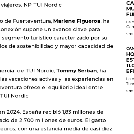
CA
 viajeros. NP TUI Nordic
MU
FU
do de Fuerteventura,
Marlene Figueroa
, ha
La p
Cam
conexión supone un avance clave para
5 de
segmento turístico caracterizado por su
rios de sostenibilidad y mayor capacidad de
CAN
HO
ES
11
ercial de TUI Nordic,
Tommy Serban
, ha
EF
las vacaciones activas y las experiencias en
La c
Turi
ventura ofrece el equilibrio ideal entre
5 de
P TUI Nordic
en 2024, España recibió 1,83 millones de
ado de 2.700 millones de euros. El gasto
 euros, con una estancia media de casi diez