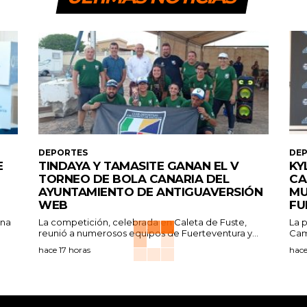
DEPORTES
DE
E
TINDAYA Y TAMASITE GANAN EL V
KY
TORNEO DE BOLA CANARIA DEL
CA
AYUNTAMIENTO DE ANTIGUAVERSIÓN
MU
WEB
FU
ana
La competición, celebrada en Caleta de Fuste,
La p
reunió a numerosos equipos de Fuerteventura y...
Cam
hace 17 horas
hace