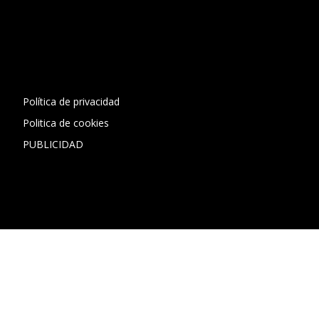
[contact-form-7 id="13ac01f" title="Formulario de contacto
1"]
Política de privacidad
Politica de cookies
PUBLICIDAD