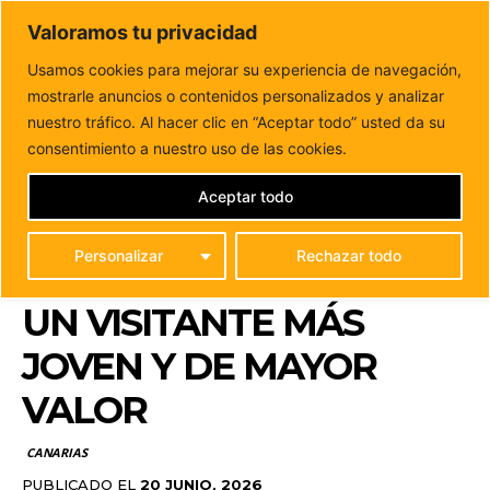
DUNAS FM
Valoramos tu privacidad
Tu informacion de forma cercana
Usamos cookies para mejorar su experiencia de navegación,
mostrarle anuncios o contenidos personalizados y analizar
Inicio
CANARIAS
Turismo de Canarias intensifica su
promoción en Polonia para atraer un visitante...
nuestro tráfico. Al hacer clic en “Aceptar todo” usted da su
TURISMO DE CANARIAS
consentimiento a nuestro uso de las cookies.
INTENSIFICA SU
Aceptar todo
PROMOCIÓN EN
Personalizar
Rechazar todo
POLONIA PARA ATRAER
UN VISITANTE MÁS
JOVEN Y DE MAYOR
VALOR
CANARIAS
PUBLICADO EL
20 JUNIO, 2026