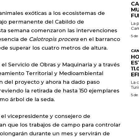
CA
MU
 animales exóticas a los ecosistemas de
FU
bajo permanente del Cabildo de
La p
Cam
esta semana comenzaron las intervenciones
5 de
resencia de
Calotropis procera
en el barranco
de superar los cuatro metros de altura.
CAN
HO
ES
el Servicio de Obras y Maquinaria y a través
11
eamiento Territorial y Medioambiental
EF
ón del proyecto y ahora ha dado paso
La c
Turi
reviendo la retirada de hasta 150 ejemplares
5 de
mo árbol de la seda.
y el vicepresidente y consejero de
ican que los trabajos de campo para controlar
rolongarán durante un mes y servirán de