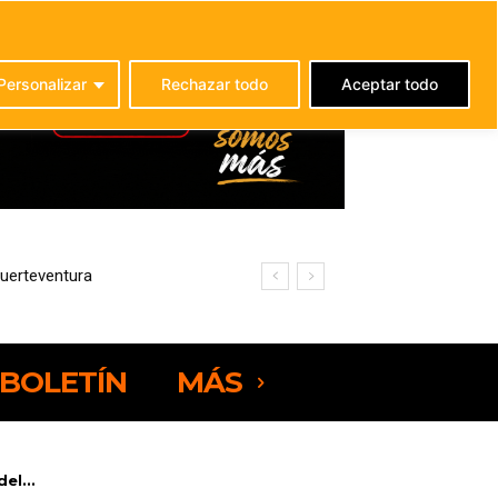
C
21.7
La Oliva
Personalizar
Rechazar todo
Aceptar todo
ciencia energética
BOLETÍN
MÁS
el...