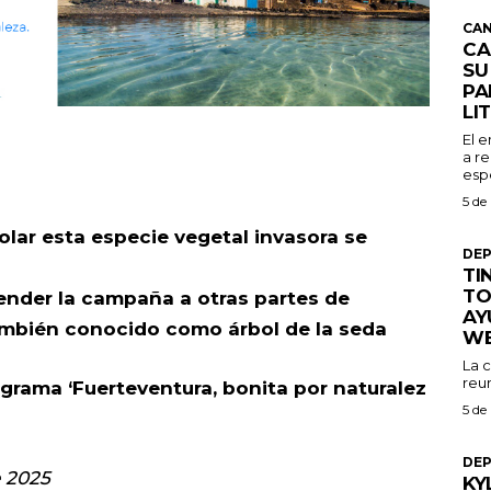
CAN
CA
SU
PA
LI
El 
a re
espe
5 de
lar esta especie vegetal invasora se
DE
TI
TO
tender la campaña a otras partes de
AY
ambién conocido como árbol de la seda
W
La 
reu
ograma ‘Fuerteventura, bonita por naturalez
5 de
DE
e 2025
KY