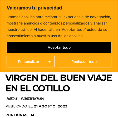
DUNAS FM
Valoramos tu privacidad
Tu informacion de forma cercana
Usamos cookies para mejorar su experiencia de navegación,
mostrarle anuncios o contenidos personalizados y analizar
Inicio
FIESTAS
Unidos en Devoción y Tradición en la
Procesión Terrestre-Marítima de la Virgen...
nuestro tráfico. Al hacer clic en “Aceptar todo” usted da su
UNIDOS EN DEVOCIÓN Y
consentimiento a nuestro uso de las cookies.
TRADICIÓN EN LA
Aceptar todo
PROCESIÓN TERRESTRE-
Personalizar
Rechazar todo
MARÍTIMA DE LA
VIRGEN DEL BUEN VIAJE
EN EL COTILLO
FIESTAS
FUERTEVENTURA
PUBLICADO EL
21 AGOSTO, 2023
POR
DUNAS FM