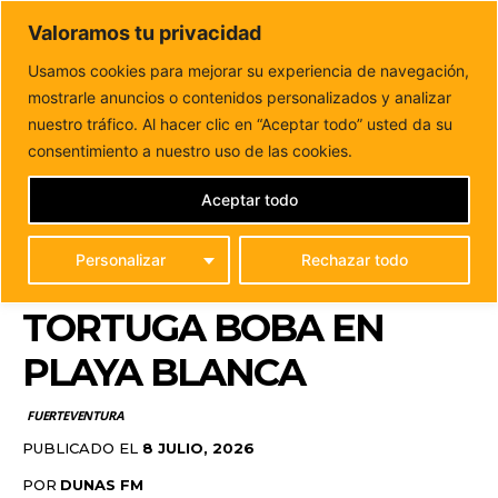
DUNAS FM
Valoramos tu privacidad
Tu informacion de forma cercana
Usamos cookies para mejorar su experiencia de navegación,
mostrarle anuncios o contenidos personalizados y analizar
Inicio
FUERTEVENTURA
Unos 60 niños del campamento
Los Baifitos participan en la suelta de...
nuestro tráfico. Al hacer clic en “Aceptar todo” usted da su
UNOS 60 NIÑOS DEL
consentimiento a nuestro uso de las cookies.
CAMPAMENTO LOS
Aceptar todo
BAIFITOS PARTICIPAN
Personalizar
Rechazar todo
EN LA SUELTA DE UNA
TORTUGA BOBA EN
PLAYA BLANCA
FUERTEVENTURA
PUBLICADO EL
8 JULIO, 2026
POR
DUNAS FM