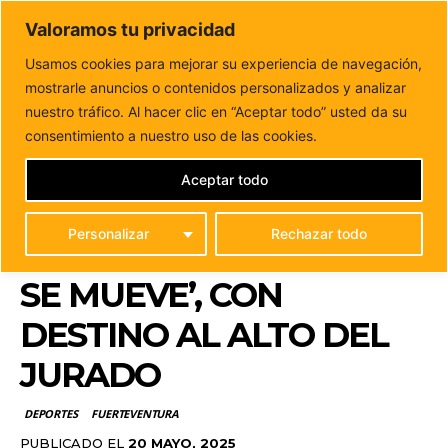
DUNAS FM
Valoramos tu privacidad
Tu informacion de forma cercana
Usamos cookies para mejorar su experiencia de navegación,
mostrarle anuncios o contenidos personalizados y analizar
Inicio
DEPORTES
Abierta la inscripción para la tercera
ruta del programa ‘Antigua se Mueve’,...
nuestro tráfico. Al hacer clic en “Aceptar todo” usted da su
ABIERTA LA
consentimiento a nuestro uso de las cookies.
INSCRIPCIÓN PARA LA
Aceptar todo
TERCERA RUTA DEL
Personalizar
Rechazar todo
PROGRAMA ‘ANTIGUA
SE MUEVE’, CON
DESTINO AL ALTO DEL
JURADO
DEPORTES
FUERTEVENTURA
PUBLICADO EL
20 MAYO, 2025