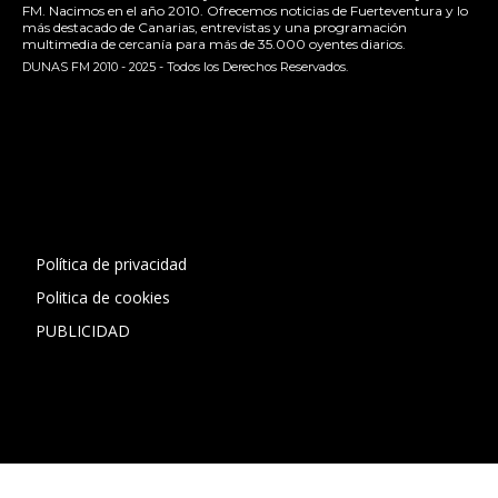
FM. Nacimos en el año 2010. Ofrecemos noticias de Fuerteventura y lo
más destacado de Canarias, entrevistas y una programación
multimedia de cercanía para más de 35.000 oyentes diarios.
DUNAS FM 2010 - 2025 - Todos los Derechos Reservados.
[contact-form-7 id="13ac01f" title="Formulario de contacto
1"]
Política de privacidad
Politica de cookies
PUBLICIDAD