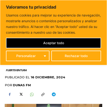
DUNAS FM
Valoramos tu privacidad
Tu informacion de forma cercana
Usamos cookies para mejorar su experiencia de navegación,
mostrarle anuncios o contenidos personalizados y analizar
Inicio
FUERTEVENTURA
Almuerzo navideño de los
trabajadores del Ayuntamiento de Antigua
nuestro tráfico. Al hacer clic en “Aceptar todo” usted da su
ALMUERZO NAVIDEÑO
consentimiento a nuestro uso de las cookies.
DE LOS TRABAJADORES
Aceptar todo
DEL AYUNTAMIENTO DE
Personalizar
Rechazar todo
ANTIGUA
FUERTEVENTURA
PUBLICADO EL
16 DICIEMBRE, 2024
POR
DUNAS FM