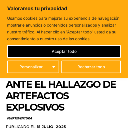
DUNAS FM
Valoramos tu privacidad
Tu informacion de forma cercana
Usamos cookies para mejorar su experiencia de navegación,
mostrarle anuncios o contenidos personalizados y analizar
Inicio
FUERTEVENTURA
Antigua y la Armada difunden
una campaña preventiva sobre cómo actuar ante...
nuestro tráfico. Al hacer clic en “Aceptar todo” usted da su
ANTIGUA Y LA ARMADA
consentimiento a nuestro uso de las cookies.
DIFUNDEN UNA
Aceptar todo
CAMPAÑA PREVENTIVA
Personalizar
Rechazar todo
SOBRE CÓMO ACTUAR
ANTE EL HALLAZGO DE
ARTEFACTOS
EXPLOSIVOS
FUERTEVENTURA
PUBLICADO EL
15 JULIO, 2025