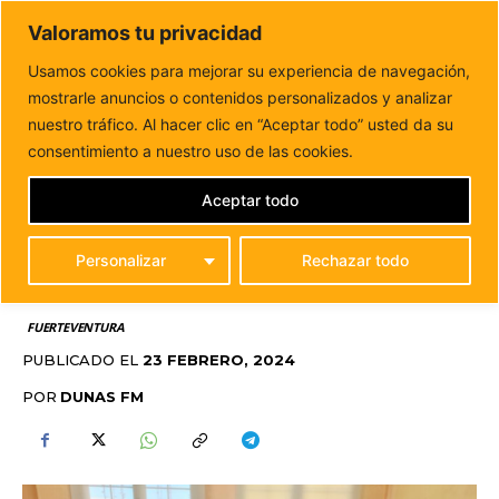
DUNAS FM
Valoramos tu privacidad
Tu informacion de forma cercana
Usamos cookies para mejorar su experiencia de navegación,
mostrarle anuncios o contenidos personalizados y analizar
Inicio
FUERTEVENTURA
Antigua dispone del Taxi Call
Center más puntero en sistema de comunicaciones
nuestro tráfico. Al hacer clic en “Aceptar todo” usted da su
ANTIGUA DISPONE DEL
consentimiento a nuestro uso de las cookies.
TAXI CALL CENTER MÁS
Aceptar todo
PUNTERO EN SISTEMA
Personalizar
Rechazar todo
DE COMUNICACIONES
FUERTEVENTURA
PUBLICADO EL
23 FEBRERO, 2024
POR
DUNAS FM