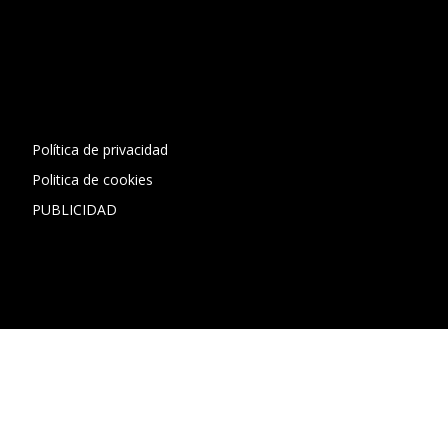
[contact-form-7 id="13ac01f" title="Formulario de contacto
1"]
Política de privacidad
Politica de cookies
PUBLICIDAD