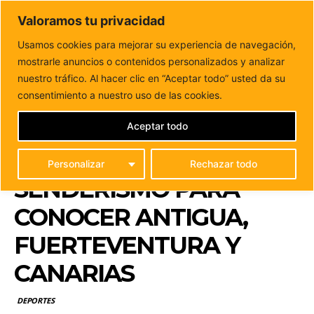
DUNAS FM
Valoramos tu privacidad
Tu informacion de forma cercana
Usamos cookies para mejorar su experiencia de navegación,
mostrarle anuncios o contenidos personalizados y analizar
Inicio
DEPORTES
Antigua impulsa la tercera edición
de rutas de senderismo para conocer Antigua,
nuestro tráfico. Al hacer clic en “Aceptar todo” usted da su
Fuerteventura...
consentimiento a nuestro uso de las cookies.
ANTIGUA IMPULSA LA
TERCERA EDICIÓN
Aceptar todo
DE RUTAS DE
Personalizar
Rechazar todo
SENDERISMO PARA
CONOCER ANTIGUA,
FUERTEVENTURA Y
CANARIAS
DEPORTES