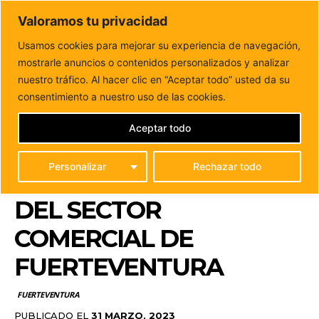
DUNAS FM
Valoramos tu privacidad
Tu informacion de forma cercana
Usamos cookies para mejorar su experiencia de navegación,
mostrarle anuncios o contenidos personalizados y analizar
Inicio
FUERTEVENTURA
Aprobado en Pleno el Plan
Estratégico de Subvenciones para la reactivación del...
nuestro tráfico. Al hacer clic en “Aceptar todo” usted da su
APROBADO EN PLENO
consentimiento a nuestro uso de las cookies.
EL PLAN ESTRATÉGICO
Aceptar todo
DE SUBVENCIONES
Personalizar
Rechazar todo
PARA LA REACTIVACIÓN
DEL SECTOR
COMERCIAL DE
FUERTEVENTURA
FUERTEVENTURA
PUBLICADO EL
31 MARZO, 2023