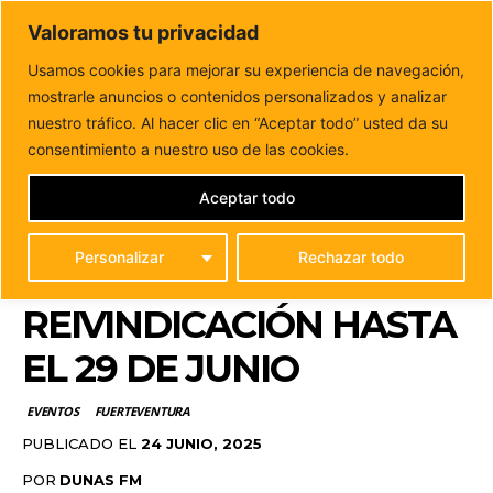
DUNAS FM
Valoramos tu privacidad
Tu informacion de forma cercana
Usamos cookies para mejorar su experiencia de navegación,
mostrarle anuncios o contenidos personalizados y analizar
Inicio
EVENTOS
Arranca el Festival Be Free
Fuerteventura con cine, música y reivindicación hasta...
nuestro tráfico. Al hacer clic en “Aceptar todo” usted da su
ARRANCA EL FESTIVAL
consentimiento a nuestro uso de las cookies.
BE FREE
Aceptar todo
FUERTEVENTURA CON
Personalizar
Rechazar todo
CINE, MÚSICA Y
REIVINDICACIÓN HASTA
EL 29 DE JUNIO
EVENTOS
FUERTEVENTURA
PUBLICADO EL
24 JUNIO, 2025
POR
DUNAS FM