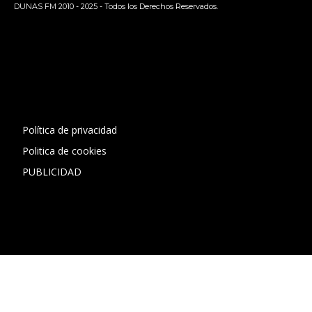
DUNAS FM 2010 - 2025 - Todos los Derechos Reservados.
[contact-form-7 id="13ac01f" title="Formulario de contacto
1"]
Política de privacidad
Politica de cookies
PUBLICIDAD