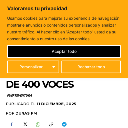
DUNAS FM
Valoramos tu privacidad
Tu informacion de forma cercana
Usamos cookies para mejorar su experiencia de navegación,
mostrarle anuncios o contenidos personalizados y analizar
Inicio
FUERTEVENTURA
Arranca en Antigua el 39
Encuentro Insular Infantil de Villancicos con más...
nuestro tráfico. Al hacer clic en “Aceptar todo” usted da su
ARRANCA EN ANTIGUA
consentimiento a nuestro uso de las cookies.
EL 39 ENCUENTRO
Aceptar todo
INSULAR INFANTIL DE
Personalizar
Rechazar todo
VILLANCICOS CON MÁS
DE 400 VOCES
FUERTEVENTURA
PUBLICADO EL
11 DICIEMBRE, 2025
POR
DUNAS FM