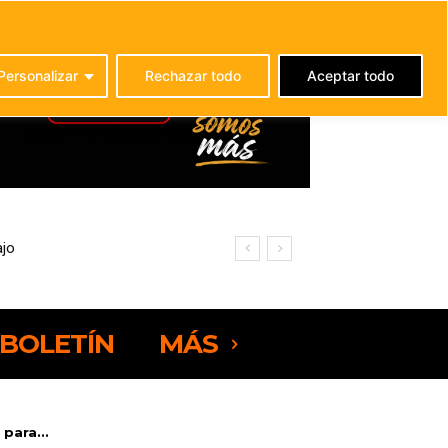
C
23.4
La Oliva
Personalizar
Rechazar todo
Aceptar todo
BOLETÍN
MÁS
para...