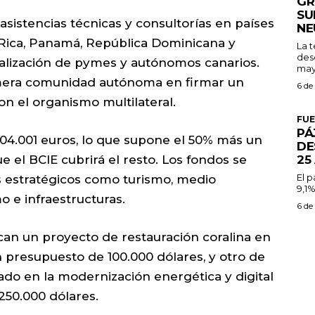
GR
SU
asistencias técnicas y consultorías en países
NE
Rica, Panamá, República Dominicana y
La 
des
onalización de pymes y autónomos canarios.
may
rimera comunidad autónoma en firmar un
6 de
on el organismo multilateral.
FU
PÁ
04.001 euros, lo que supone el 50% más un
DE
25
e el BCIE cubrirá el resto. Los fondos se
El 
s estratégicos como turismo, medio
9,1%
 e infraestructuras.
6 de
acan un proyecto de restauración coralina en
n presupuesto de 100.000 dólares, y otro de
ado en la modernización energética y digital
250.000 dólares.