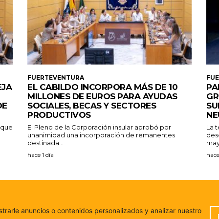
FUERTEVENTURA
FU
EJA
EL CABILDO INCORPORA MÁS DE 10
PA
MILLONES DE EUROS PARA AYUDAS
GR
DE
SOCIALES, BECAS Y SECTORES
SU
PRODUCTIVOS
NE
a que
El Pleno de la Corporación insular aprobó por
La 
unanimidad una incorporación de remanentes
des
destinada...
may
hace 1 día
hace