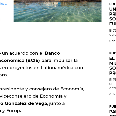
FU
UN
PR
SO
FU
El 7
dura
6 de
o un acuerdo con el
Banco
FU
EL
Económica (BCIE)
para impulsar la
MI
s en proyectos en Latinoamérica con
SO
PR
bro.
El 
una
dest
cepresidente y consejero de Economía,
6 de
l viceconsejero de Economía y
o González de Vega
, junto a
FU
 y Europa.
PA