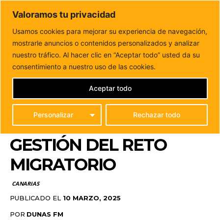
DUNAS FM
Valoramos tu privacidad
Tu informacion de forma cercana
Usamos cookies para mejorar su experiencia de navegación,
mostrarle anuncios o contenidos personalizados y analizar
Inicio
CANARIAS
Canarias implica a nuevas
organizaciones europeas en la gestión del reto migratorio
nuestro tráfico. Al hacer clic en “Aceptar todo” usted da su
CANARIAS IMPLICA A
consentimiento a nuestro uso de las cookies.
NUEVAS
Aceptar todo
ORGANIZACIONES
Personalizar
Rechazar todo
EUROPEAS EN LA
GESTIÓN DEL RETO
MIGRATORIO
CANARIAS
PUBLICADO EL
10 MARZO, 2025
POR
DUNAS FM