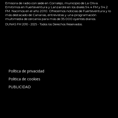
Emisora de radio con sede en Corralejo, municipio de La Oliva.
Emitimos en Fuerteventura y Lanzarote en los diales 94.4 FM y 94.2
FM. Nacimos en el año 2010. Ofrecemos noticias de Fuerteventura y lo
más destacado de Canarias, entrevistas y una programación
multimedia de cercanía para más de 35.000 oyentes diarios.
DUNAS FM 2010 - 2025 - Todos los Derechos Reservados.
[contact-form-7 id="13ac01f" title="Formulario de contacto
1"]
Política de privacidad
Politica de cookies
PUBLICIDAD