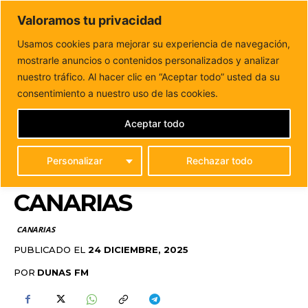
DUNAS FM
Valoramos tu privacidad
Tu informacion de forma cercana
Usamos cookies para mejorar su experiencia de navegación,
mostrarle anuncios o contenidos personalizados y analizar
Inicio
CANARIAS
Cáritas alerta de un aumento del 19% de
familias en exclusión residencial...
nuestro tráfico. Al hacer clic en “Aceptar todo” usted da su
CÁRITAS ALERTA DE UN
consentimiento a nuestro uso de las cookies.
AUMENTO DEL 19% DE
Aceptar todo
FAMILIAS EN EXCLUSIÓN
Personalizar
Rechazar todo
RESIDENCIAL EN
CANARIAS
CANARIAS
PUBLICADO EL
24 DICIEMBRE, 2025
POR
DUNAS FM