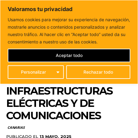
DUNAS FM
Valoramos tu privacidad
Tu informacion de forma cercana
Usamos cookies para mejorar su experiencia de navegación,
mostrarle anuncios o contenidos personalizados y analizar
Inicio
CANARIAS
Clavijo resalta el trabajo del Gobierno
para mejorar las infraestructuras eléctricas y...
nuestro tráfico. Al hacer clic en “Aceptar todo” usted da su
CLAVIJO RESALTA EL
consentimiento a nuestro uso de las cookies.
TRABAJO DEL
Aceptar todo
GOBIERNO PARA
Personalizar
Rechazar todo
MEJORAR LAS
INFRAESTRUCTURAS
ELÉCTRICAS Y DE
COMUNICACIONES
CANARIAS
PUBLICADO EL
13 MAYO, 2025