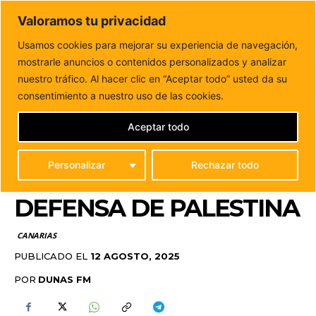
DUNAS FM
Valoramos tu privacidad
Tu informacion de forma cercana
Usamos cookies para mejorar su experiencia de navegación,
mostrarle anuncios o contenidos personalizados y analizar
Inicio
CANARIAS
Colectivos feministas de Canarias se
pronuncian en defensa de Palestina
nuestro tráfico. Al hacer clic en “Aceptar todo” usted da su
COLECTIVOS
consentimiento a nuestro uso de las cookies.
FEMINISTAS DE
Aceptar todo
CANARIAS SE
Personalizar
Rechazar todo
PRONUNCIAN EN
DEFENSA DE PALESTINA
CANARIAS
PUBLICADO EL
12 AGOSTO, 2025
POR
DUNAS FM