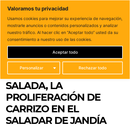
DUNAS FM
Valoramos tu privacidad
Tu informacion de forma cercana
Usamos cookies para mejorar su experiencia de navegación,
mostrarle anuncios o contenidos personalizados y analizar
Inicio
FUERTEVENTURA
Comienza la prueba piloto para
controlar, mediante asfixia por agua salada, la...
nuestro tráfico. Al hacer clic en “Aceptar todo” usted da su
COMIENZA LA PRUEBA
consentimiento a nuestro uso de las cookies.
PILOTO PARA
Aceptar todo
CONTROLAR, MEDIANTE
Personalizar
Rechazar todo
ASFIXIA POR AGUA
SALADA, LA
PROLIFERACIÓN DE
CARRIZO EN EL
SALADAR DE JANDÍA