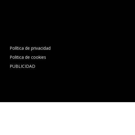
[contact-form-7 id="13ac01f" title="Formulario de contacto
1"]
Política de privacidad
Politica de cookies
PUBLICIDAD