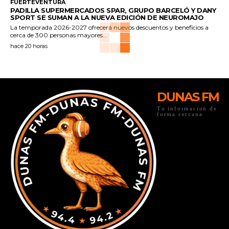
FUERTEVENTURA
PADILLA SUPERMERCADOS SPAR, GRUPO BARCELÓ Y DANY
SPORT SE SUMAN A LA NUEVA EDICIÓN DE NEUROMAJO
La temporada 2026-2027 ofrecerá nuevos descuentos y beneficios a
cerca de 300 personas mayores...
hace 20 horas
DUNAS FM
Tu informacion de
forma cercana