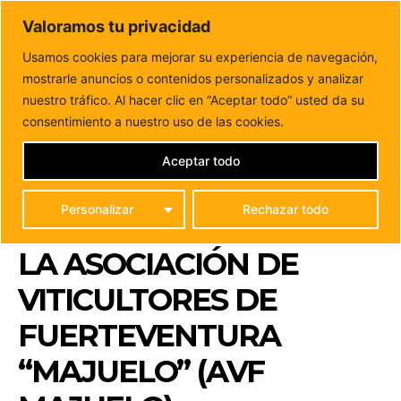
DUNAS FM
Valoramos tu privacidad
Tu informacion de forma cercana
Usamos cookies para mejorar su experiencia de navegación,
mostrarle anuncios o contenidos personalizados y analizar
Inicio
FUERTEVENTURA
Convenio de colaboración entre
el ayuntamiento de Puerto del Rosario y la...
nuestro tráfico. Al hacer clic en “Aceptar todo” usted da su
CONVENIO DE
consentimiento a nuestro uso de las cookies.
COLABORACIÓN ENTRE
Aceptar todo
EL AYUNTAMIENTO DE
Personalizar
Rechazar todo
PUERTO DEL ROSARIO Y
LA ASOCIACIÓN DE
VITICULTORES DE
FUERTEVENTURA
“MAJUELO” (AVF