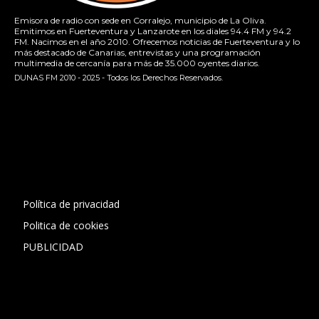
Emisora de radio con sede en Corralejo, municipio de La Oliva.
Emitimos en Fuerteventura y Lanzarote en los diales 94.4 FM y 94.2
FM. Nacimos en el año 2010. Ofrecemos noticias de Fuerteventura y lo
más destacado de Canarias, entrevistas y una programación
multimedia de cercanía para más de 35.000 oyentes diarios.
DUNAS FM 2010 - 2025 - Todos los Derechos Reservados.
[contact-form-7 id="13ac01f" title="Formulario de contacto
1"]
Política de privacidad
Politica de cookies
PUBLICIDAD