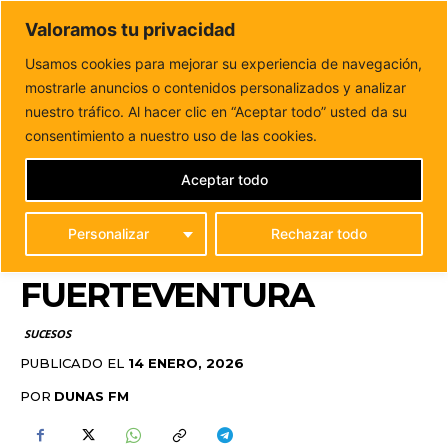
DUNAS FM
Valoramos tu privacidad
Tu informacion de forma cercana
Usamos cookies para mejorar su experiencia de navegación,
mostrarle anuncios o contenidos personalizados y analizar
Inicio
SUCESOS
Cuatro detenidos y 21 actas por drogas
en un operativo de la...
nuestro tráfico. Al hacer clic en “Aceptar todo” usted da su
CUATRO DETENIDOS Y
consentimiento a nuestro uso de las cookies.
21 ACTAS POR DROGAS
Aceptar todo
EN UN OPERATIVO DE
Personalizar
Rechazar todo
LA POLICÍA CANARIA EN
FUERTEVENTURA
SUCESOS
PUBLICADO EL
14 ENERO, 2026
POR
DUNAS FM