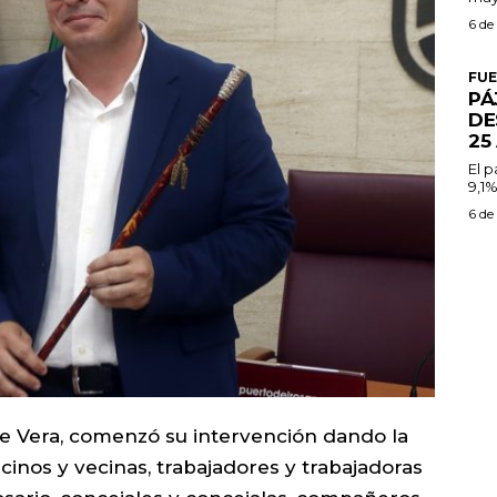
6 de
FU
PÁ
DE
25
El 
9,1%
6 de
 de Vera, comenzó su intervención dando la
cinos y vecinas, trabajadores y trabajadoras