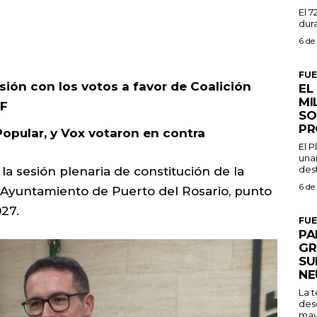
El 7
dura
6 de
FU
sión con los votos a favor de Coalición
EL
MI
MF
SO
PR
Popular, y Vox votaron en contra
El 
una
dest
 la sesión plenaria de constitución de la
6 de
 Ayuntamiento de Puerto del Rosario, punto
027.
FU
PA
GR
SU
NE
La 
des
may