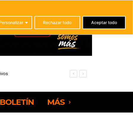
C
25.2
La Oliva
Personalizar
Rechazar todo
Aceptar todo
os
ajo
BOLETÍN
MÁS