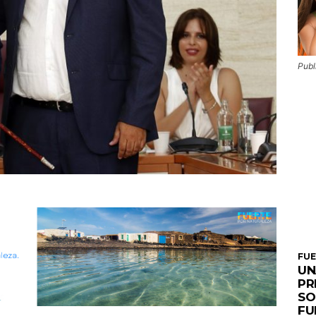
Publ
FU
UN
PR
SO
FU