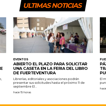
ULTIMAS NOTICIAS
EVENTOS
FU
ABIERTO EL PLAZO PARA SOLICITAR
PÁ
CE
UNA CASETA EN LA FERIA DEL LIBRO
TR
DE FUERTEVENTURA
PU
o,
Librerías, editoriales y asociaciones podrán
El m
presentar sus solicitudes hasta el próximo 11 de
punt
septiembre El...
hace
hace 15 horas