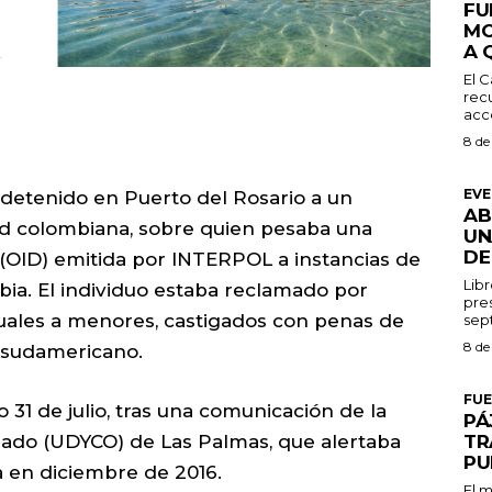
FU
MO
A 
El C
recu
acce
8 de
EV
 detenido en Puerto del Rosario a un
AB
ad colombiana, sobre quien pesaba una
UN
DE
(OID) emitida por INTERPOL a instancias de
Libr
bia. El individuo estaba reclamado por
pres
xuales a menores, castigados con penas de
8 de
s sudamericano.
FU
31 de julio, tras una comunicación de la
PÁ
ado (UDYCO) de Las Palmas, que alertaba
TR
PU
a en diciembre de 2016.
El m