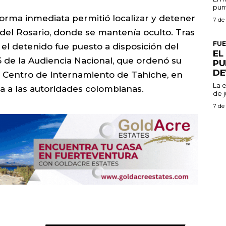
punt
 forma inmediata permitió localizar y detener
7 de
o del Rosario, donde se mantenía oculto. Tras
FU
, el detenido fue puesto a disposición del
EL
5 de la Audiencia Nacional, que ordenó su
PU
DE
el Centro de Internamiento de Tahiche, en
La 
ga a las autoridades colombianas.
de j
7 de