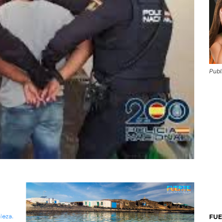
Publ
FU