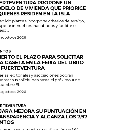
ERTEVENTURA PROPONE UN
DELO DE VIVIENDA QUE PRIORICE
QUIENES RESIDEN EN LA ISLA
abildo plantea incorporar criterios de arraigo,
perar inmuebles inacabados y facilitar el
so...
 agosto de 2026
ENTOS
IERTO EL PLAZO PARA SOLICITAR
A CASETA EN LA FERIA DEL LIBRO
 FUERTEVENTURA
erías, editoriales y asociaciones podrán
entar sus solicitudes hasta el próximo 11 de
septiembre El...
 agosto de 2026
ERTEVENTURA
JARA MEJORA SU PUNTUACIÓN EN
ANSPARENCIA Y ALCANZA LOS 7,97
NTOS
unicipio incrementa su calificación en 1,64