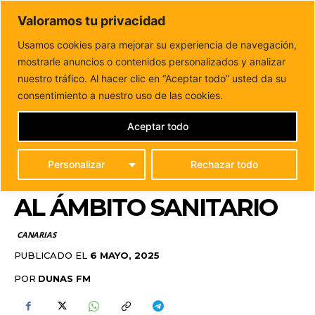
DUNAS FM
Valoramos tu privacidad
Tu informacion de forma cercana
Usamos cookies para mejorar su experiencia de navegación,
mostrarle anuncios o contenidos personalizados y analizar
Inicio
CANARIAS
El 012 cumple 25 años al servicio de la
ciudadanía canaria y...
nuestro tráfico. Al hacer clic en “Aceptar todo” usted da su
EL 012 CUMPLE 25 AÑOS
consentimiento a nuestro uso de las cookies.
AL SERVICIO DE LA
Aceptar todo
CIUDADANÍA CANARIA Y
Personalizar
Rechazar todo
AMPLÍA SU ATENCIÓN
AL ÁMBITO SANITARIO
CANARIAS
PUBLICADO EL
6 MAYO, 2025
POR
DUNAS FM