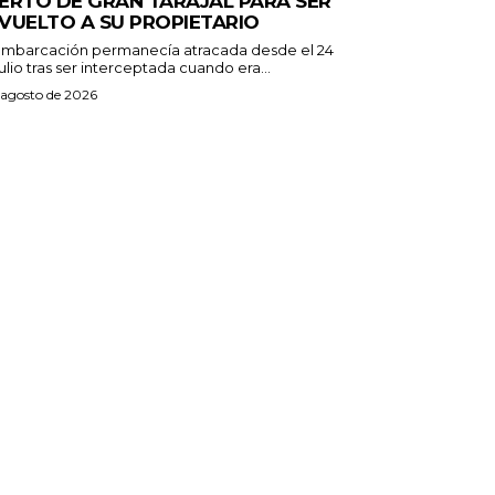
ERTO DE GRAN TARAJAL PARA SER
VUELTO A SU PROPIETARIO
embarcación permanecía atracada desde el 24
ulio tras ser interceptada cuando era...
 agosto de 2026