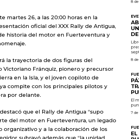
8 de
EV
e martes 26, a las 20:00 horas en la
AB
esentación oficial del XXX Rally de Antigua,
UN
DE
de historia del motor en Fuerteventura y
Libr
homenaje.
pres
á la trayectoria de dos figuras del
8 de
o Victoriano Fránquiz, pionero y precursor
FU
erra en la Isla, y el joven copiloto de
PÁ
a compite con los principales pilotos y
TR
PU
ra por delante.
El m
punt
 destacó que el Rally de Antigua “supo
7 de
orte del motor en Fuerteventura, un legado
FU
 organizativo y a la colaboración de los
EL
 regidor subrayó además que “la unidad