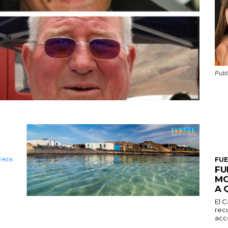
Publ
FU
FU
MO
A 
El C
recu
acce