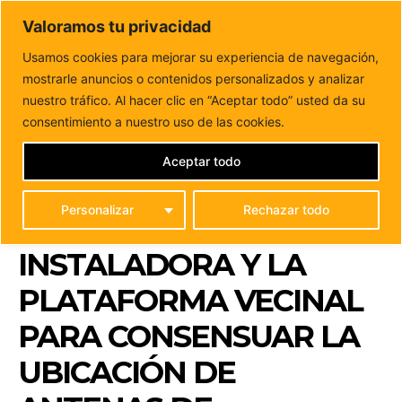
DUNAS FM
Valoramos tu privacidad
Tu informacion de forma cercana
Usamos cookies para mejorar su experiencia de navegación,
mostrarle anuncios o contenidos personalizados y analizar
Inicio
FUERTEVENTURA
El Ayuntamiento de Antigua
organiza una reunión entre la empresa instaladora y...
nuestro tráfico. Al hacer clic en “Aceptar todo” usted da su
EL AYUNTAMIENTO DE
consentimiento a nuestro uso de las cookies.
ANTIGUA ORGANIZA
Aceptar todo
UNA REUNIÓN ENTRE
Personalizar
Rechazar todo
LA EMPRESA
INSTALADORA Y LA
PLATAFORMA VECINAL
PARA CONSENSUAR LA
UBICACIÓN DE