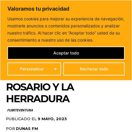
DUNAS FM
Valoramos tu privacidad
Tu informacion de forma cercana
Usamos cookies para mejorar su experiencia de navegación,
mostrarle anuncios o contenidos personalizados y analizar
Inicio
FUERTEVENTURA
El CAAF detecta una nueva avería
en la red de impulsión entre...
nuestro tráfico. Al hacer clic en “Aceptar todo” usted da su
EL CAAF DETECTA UNA
consentimiento a nuestro uso de las cookies.
NUEVA AVERÍA EN LA
Aceptar todo
RED DE IMPULSIÓN
Personalizar
Rechazar todo
ENTRE PUERTO DEL
ROSARIO Y LA
HERRADURA
FUERTEVENTURA
PUBLICADO EL
9 MAYO, 2023
POR
DUNAS FM