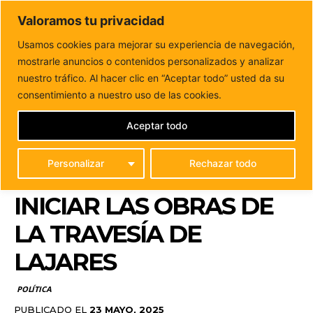
DUNAS FM
Valoramos tu privacidad
Tu informacion de forma cercana
Usamos cookies para mejorar su experiencia de navegación,
mostrarle anuncios o contenidos personalizados y analizar
Inicio
POLÍTICA
El Cabildo de Fuerteventura aprueba la
financiación para iniciar las obras de...
nuestro tráfico. Al hacer clic en “Aceptar todo” usted da su
EL CABILDO DE
consentimiento a nuestro uso de las cookies.
FUERTEVENTURA
Aceptar todo
APRUEBA LA
Personalizar
Rechazar todo
FINANCIACIÓN PARA
INICIAR LAS OBRAS DE
LA TRAVESÍA DE
LAJARES
POLÍTICA
PUBLICADO EL
23 MAYO, 2025