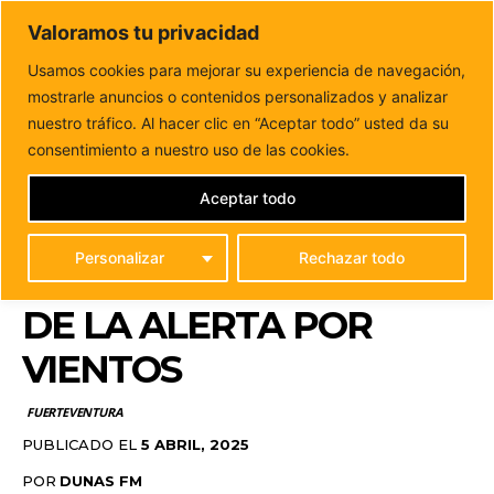
DUNAS FM
Valoramos tu privacidad
Tu informacion de forma cercana
Usamos cookies para mejorar su experiencia de navegación,
mostrarle anuncios o contenidos personalizados y analizar
Inicio
FUERTEVENTURA
El Cabildo de Fuerteventura
desactiva el PEIN tras la finalización de la...
nuestro tráfico. Al hacer clic en “Aceptar todo” usted da su
EL CABILDO DE
consentimiento a nuestro uso de las cookies.
FUERTEVENTURA
Aceptar todo
DESACTIVA EL PEIN
Personalizar
Rechazar todo
TRAS LA FINALIZACIÓN
DE LA ALERTA POR
VIENTOS
FUERTEVENTURA
PUBLICADO EL
5 ABRIL, 2025
POR
DUNAS FM