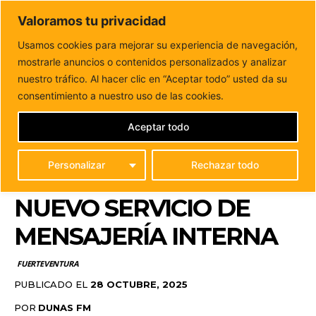
DUNAS FM
Valoramos tu privacidad
Tu informacion de forma cercana
Usamos cookies para mejorar su experiencia de navegación,
mostrarle anuncios o contenidos personalizados y analizar
Inicio
FUERTEVENTURA
El Cabildo de Fuerteventura
mejora la atención ciudadana con un nuevo servicio...
nuestro tráfico. Al hacer clic en “Aceptar todo” usted da su
EL CABILDO DE
consentimiento a nuestro uso de las cookies.
FUERTEVENTURA
Aceptar todo
MEJORA LA ATENCIÓN
Personalizar
Rechazar todo
CIUDADANA CON UN
NUEVO SERVICIO DE
MENSAJERÍA INTERNA
FUERTEVENTURA
PUBLICADO EL
28 OCTUBRE, 2025
POR
DUNAS FM