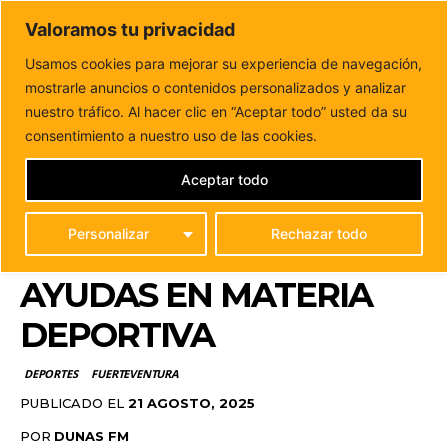
DUNAS FM
Valoramos tu privacidad
Tu informacion de forma cercana
Usamos cookies para mejorar su experiencia de navegación,
mostrarle anuncios o contenidos personalizados y analizar
Inicio
DEPORTES
El Cabildo de Fuerteventura recibe 286
solicitudes de ayudas en materia deportiva
nuestro tráfico. Al hacer clic en “Aceptar todo” usted da su
EL CABILDO DE
consentimiento a nuestro uso de las cookies.
FUERTEVENTURA
Aceptar todo
RECIBE 286
Personalizar
Rechazar todo
SOLICITUDES DE
AYUDAS EN MATERIA
DEPORTIVA
DEPORTES
FUERTEVENTURA
PUBLICADO EL
21 AGOSTO, 2025
POR
DUNAS FM