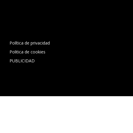
[contact-form-7 id="13ac01f" title="Formulario de contacto
1"]
Política de privacidad
Politica de cookies
PUBLICIDAD