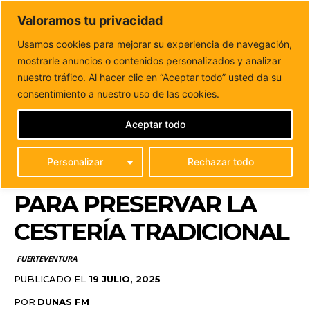
DUNAS FM
Valoramos tu privacidad
Tu informacion de forma cercana
Usamos cookies para mejorar su experiencia de navegación,
mostrarle anuncios o contenidos personalizados y analizar
Inicio
FUERTEVENTURA
El Cabildo de Fuerteventura
suministra materia prima a artesanos para preservar la...
nuestro tráfico. Al hacer clic en “Aceptar todo” usted da su
EL CABILDO DE
consentimiento a nuestro uso de las cookies.
FUERTEVENTURA
Aceptar todo
SUMINISTRA MATERIA
Personalizar
Rechazar todo
PRIMA A ARTESANOS
PARA PRESERVAR LA
CESTERÍA TRADICIONAL
FUERTEVENTURA
PUBLICADO EL
19 JULIO, 2025
POR
DUNAS FM