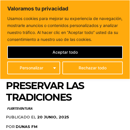
DUNAS FM
Valoramos tu privacidad
Tu informacion de forma cercana
Usamos cookies para mejorar su experiencia de navegación,
mostrarle anuncios o contenidos personalizados y analizar
Inicio
FUERTEVENTURA
El Cabildo entrega el centeno a
artesanos de Fuerteventura para preservar las...
nuestro tráfico. Al hacer clic en “Aceptar todo” usted da su
EL CABILDO ENTREGA
consentimiento a nuestro uso de las cookies.
EL CENTENO A
Aceptar todo
ARTESANOS DE
Personalizar
Rechazar todo
FUERTEVENTURA PARA
PRESERVAR LAS
TRADICIONES
FUERTEVENTURA
PUBLICADO EL
20 JUNIO, 2025
POR
DUNAS FM