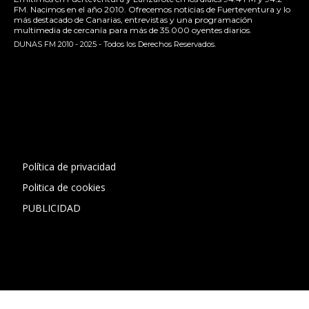
FM. Nacimos en el año 2010. Ofrecemos noticias de Fuerteventura y lo
más destacado de Canarias, entrevistas y una programación
multimedia de cercanía para más de 35.000 oyentes diarios.
DUNAS FM 2010 - 2025 - Todos los Derechos Reservados.
[contact-form-7 id="13ac01f" title="Formulario de contacto
1"]
Política de privacidad
Politica de cookies
PUBLICIDAD