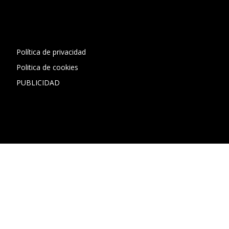
[contact-form-7 id="13ac01f" title="Formulario de contacto
1"]
Política de privacidad
Politica de cookies
PUBLICIDAD