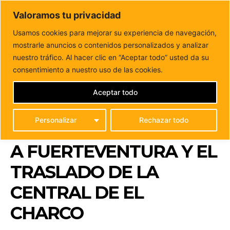
DUNAS FM
Valoramos tu privacidad
Tu informacion de forma cercana
Usamos cookies para mejorar su experiencia de navegación,
mostrarle anuncios o contenidos personalizados y analizar
Inicio
FUERTEVENTURA
El Cabildo exige al Estado una
planificación eléctrica adaptada a Fuerteventura y...
nuestro tráfico. Al hacer clic en “Aceptar todo” usted da su
EL CABILDO EXIGE AL
consentimiento a nuestro uso de las cookies.
ESTADO UNA
Aceptar todo
PLANIFICACIÓN
Personalizar
Rechazar todo
ELÉCTRICA ADAPTADA
A FUERTEVENTURA Y EL
TRASLADO DE LA
CENTRAL DE EL
CHARCO