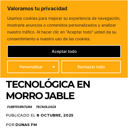
DUNAS FM
Valoramos tu privacidad
Tu informacion de forma cercana
Usamos cookies para mejorar su experiencia de navegación,
mostrarle anuncios o contenidos personalizados y analizar
Inicio
FUERTEVENTURA
El Cabildo lanza un nuevo ciclo
formativo sobre innovación tecnológica en Morro...
nuestro tráfico. Al hacer clic en “Aceptar todo” usted da su
EL CABILDO LANZA UN
consentimiento a nuestro uso de las cookies.
NUEVO CICLO
Aceptar todo
FORMATIVO SOBRE
Personalizar
Rechazar todo
INNOVACIÓN
TECNOLÓGICA EN
MORRO JABLE
FUERTEVENTURA
TECNOLOGÍA
PUBLICADO EL
8 OCTUBRE, 2025
POR
DUNAS FM