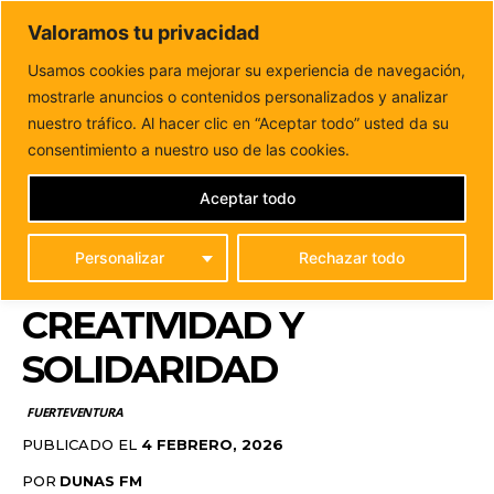
DUNAS FM
Valoramos tu privacidad
Tu informacion de forma cercana
Usamos cookies para mejorar su experiencia de navegación,
mostrarle anuncios o contenidos personalizados y analizar
Inicio
FUERTEVENTURA
El CEO de Antigua da vida un año
más a la Sardina...
nuestro tráfico. Al hacer clic en “Aceptar todo” usted da su
EL CEO DE ANTIGUA DA
consentimiento a nuestro uso de las cookies.
VIDA UN AÑO MÁS A LA
Aceptar todo
SARDINA DEL
Personalizar
Rechazar todo
CARNAVAL, SÍMBOLO DE
CREATIVIDAD Y
SOLIDARIDAD
FUERTEVENTURA
PUBLICADO EL
4 FEBRERO, 2026
POR
DUNAS FM