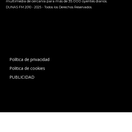
multimedia de cercanía para más de 35.000 oyentes diarios.
DUNAS FM 2010 - 2025 - Todos los Derechos Reservados.
[contact-form-7 id="13ac01f" title="Formulario de contacto
1"]
Política de privacidad
Politica de cookies
PUBLICIDAD