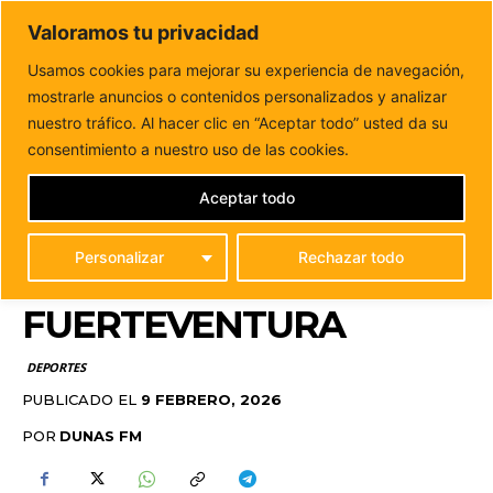
DUNAS FM
Valoramos tu privacidad
Tu informacion de forma cercana
Usamos cookies para mejorar su experiencia de navegación,
mostrarle anuncios o contenidos personalizados y analizar
Inicio
DEPORTES
El CL Unión Antigua se proclama
campeón de la Liga Insular de...
nuestro tráfico. Al hacer clic en “Aceptar todo” usted da su
EL CL UNIÓN ANTIGUA
consentimiento a nuestro uso de las cookies.
SE PROCLAMA
Aceptar todo
CAMPEÓN DE LA LIGA
Personalizar
Rechazar todo
INSULAR DE
FUERTEVENTURA
DEPORTES
PUBLICADO EL
9 FEBRERO, 2026
POR
DUNAS FM