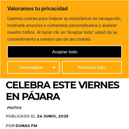
DUNAS FM
Valoramos tu privacidad
Tu informacion de forma cercana
Usamos cookies para mejorar su experiencia de navegación,
mostrarle anuncios o contenidos personalizados y analizar
Inicio
POLÍTICA
El Congreso de Jóvenes Nacionalistas de
Fuerteventura se celebra este viernes en...
nuestro tráfico. Al hacer clic en “Aceptar todo” usted da su
EL CONGRESO DE
consentimiento a nuestro uso de las cookies.
JÓVENES
Aceptar todo
NACIONALISTAS DE
Personalizar
Rechazar todo
FUERTEVENTURA SE
CELEBRA ESTE VIERNES
EN PÁJARA
POLÍTICA
PUBLICADO EL
24 JUNIO, 2025
POR
DUNAS FM