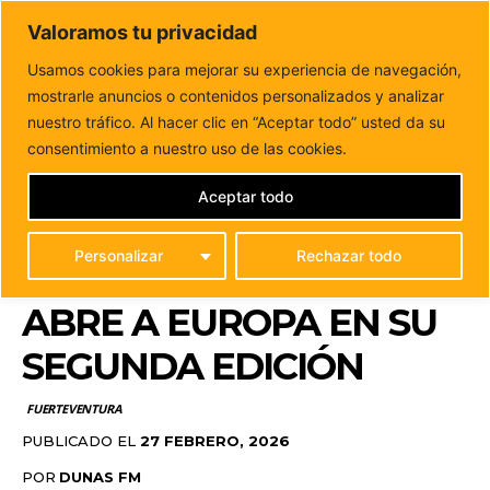
DUNAS FM
Valoramos tu privacidad
Tu informacion de forma cercana
Usamos cookies para mejorar su experiencia de navegación,
mostrarle anuncios o contenidos personalizados y analizar
Inicio
FUERTEVENTURA
El festival Mirafondo de la
Escuela de Arte Fuerteventura se abre a...
nuestro tráfico. Al hacer clic en “Aceptar todo” usted da su
EL FESTIVAL
consentimiento a nuestro uso de las cookies.
MIRAFONDO DE LA
Aceptar todo
ESCUELA DE ARTE
Personalizar
Rechazar todo
FUERTEVENTURA SE
ABRE A EUROPA EN SU
SEGUNDA EDICIÓN
FUERTEVENTURA
PUBLICADO EL
27 FEBRERO, 2026
POR
DUNAS FM