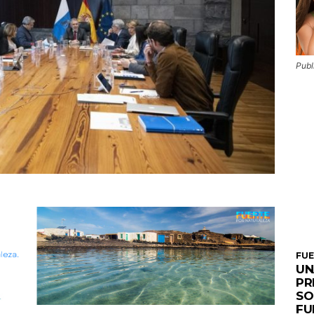
Publ
FU
UN
PR
SO
FU