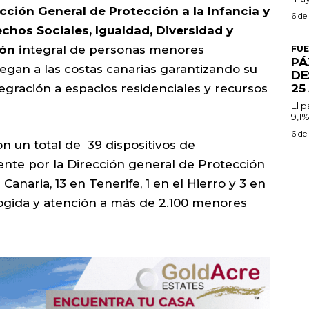
ección General de Protección a la Infancia y
6 de
echos Sociales, Igualdad, Diversidad y
ón i
ntegral de personas menores
FU
PÁ
gan a las costas canarias garantizando su
DE
25
egración a espacios residenciales y recursos
El 
9,1%
6 de
on un total de 39 dispositivos de
te por la Dirección general de Protección
n Canaria, 13 en Tenerife, 1 en el Hierro y 3 en
cogida y atención a más de 2.100 menores