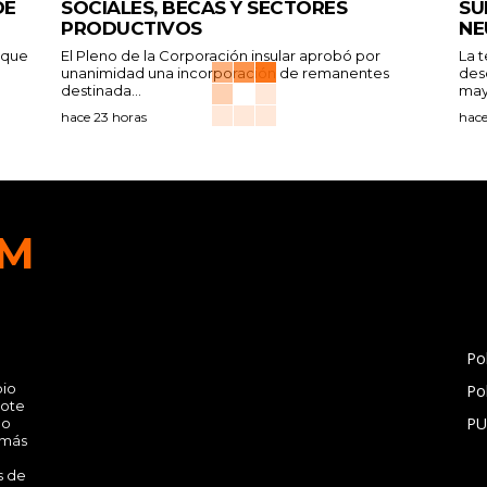
DE
SOCIALES, BECAS Y SECTORES
SU
PRODUCTIVOS
NE
a que
El Pleno de la Corporación insular aprobó por
La 
unanimidad una incorporación de remanentes
des
destinada...
may
hace 23 horas
hace