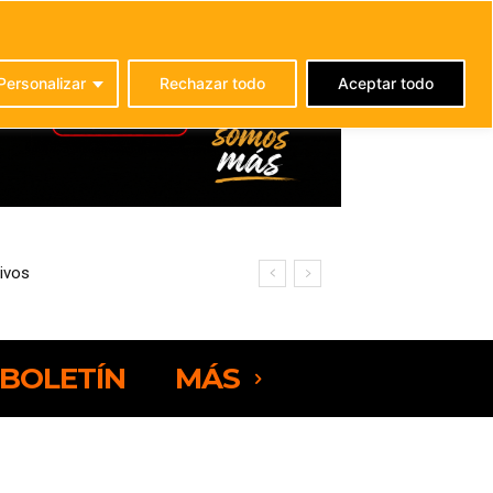
C
24.1
La Oliva
Personalizar
Rechazar todo
Aceptar todo
ivos
BOLETÍN
MÁS