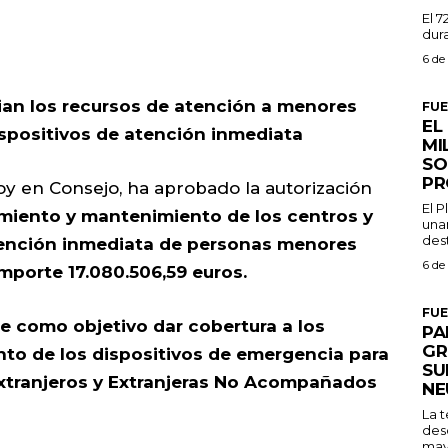
El 7
dura
6 de
cian los recursos de atención a menores
FU
EL
positivos de atención inmediata
MI
SO
PR
oy en Consejo, ha aprobado la autorización
El 
miento y mantenimiento de los centros y
una
dest
tención inmediata de personas menores
6 de
porte 17.080.506,59 euros.
FU
ne como objetivo dar cobertura a los
PA
GR
to de los dispositivos de emergencia para
SU
Extranjeros y Extranjeras No Acompañados
NE
La 
des
may