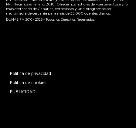
FM. Nacimos en el año 2010. Ofrecemos noticias de Fuerteventura y lo
más destacado de Canarias, entrevistas y una programación
multimedia de cercanía para más de 35.000 oyentes diarios.
DUNAS FM 2010 - 2025 - Todos los Derechos Reservados.
[contact-form-7 id="13ac01f" title="Formulario de contacto
1"]
Política de privacidad
Politica de cookies
PUBLICIDAD