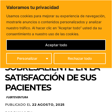
DUNAS FM
Valoramos tu privacidad
Tu informacion de forma cercana
Usamos cookies para mejorar su experiencia de navegación,
mostrarle anuncios o contenidos personalizados y analizar
Inicio
FUERTEVENTURA
El Hospital General de
Fuerteventura obtiene un sobresaliente en la satisfacción
nuestro tráfico. Al hacer clic en “Aceptar todo” usted da su
de...
consentimiento a nuestro uso de las cookies.
EL HOSPITAL GENERAL
DE FUERTEVENTURA
Aceptar todo
OBTIENE UN
Personalizar
Rechazar todo
SOBRESALIENTE EN LA
SATISFACCIÓN DE SUS
PACIENTES
FUERTEVENTURA
PUBLICADO EL
22 AGOSTO, 2025