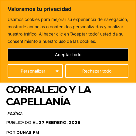
DUNAS FM
Valoramos tu privacidad
Tu informacion de forma cercana
Usamos cookies para mejorar su experiencia de navegación,
mostrarle anuncios o contenidos personalizados y analizar
Inicio
POLÍTICA
El PP de La Oliva propone un carril bici y
una acera...
nuestro tráfico. Al hacer clic en “Aceptar todo” usted da su
EL PP DE LA OLIVA
consentimiento a nuestro uso de las cookies.
PROPONE UN CARRIL
Aceptar todo
BICI Y UNA ACERA
Personalizar
Rechazar todo
PEATONAL ENTRE
CORRALEJO Y LA
CAPELLANÍA
POLÍTICA
PUBLICADO EL
27 FEBRERO, 2026
POR
DUNAS FM