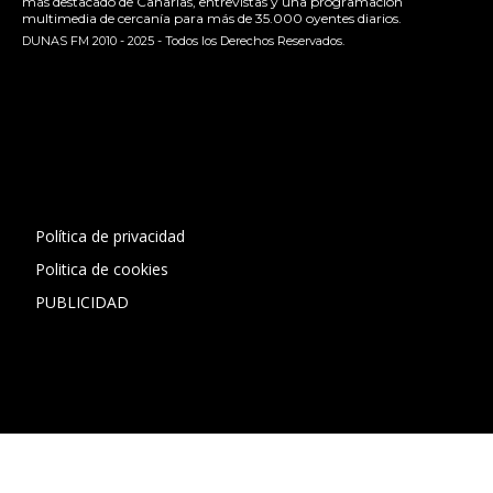
más destacado de Canarias, entrevistas y una programación
multimedia de cercanía para más de 35.000 oyentes diarios.
DUNAS FM 2010 - 2025 - Todos los Derechos Reservados.
[contact-form-7 id="13ac01f" title="Formulario de contacto
1"]
Política de privacidad
Politica de cookies
PUBLICIDAD