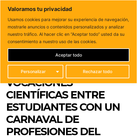
DUNAS FM
Valoramos tu privacidad
Tu informacion de forma cercana
Usamos cookies para mejorar su experiencia de navegación,
mostrarle anuncios o contenidos personalizados y analizar
Inicio
FUERTEVENTURA
El programa STEAM
Fuerteventura fomenta las vocaciones científicas entre
nuestro tráfico. Al hacer clic en “Aceptar todo” usted da su
estudiantes con un...
consentimiento a nuestro uso de las cookies.
EL PROGRAMA STEAM
FUERTEVENTURA
Aceptar todo
FOMENTA LAS
Personalizar
Rechazar todo
VOCACIONES
CIENTÍFICAS ENTRE
ESTUDIANTES CON UN
CARNAVAL DE
PROFESIONES DEL